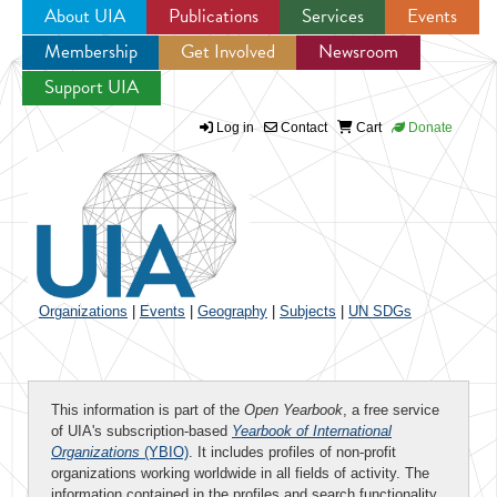
About UIA
Publications
Services
Events
Membership
Get Involved
Newsroom
Jump to navigation
Support UIA
Log in
Contact
Cart
Donate
Organizations
|
Events
|
Geography
|
Subjects
|
UN SDGs
This information is part of the
Open Yearbook
, a free service
of UIA's subscription-based
Yearbook of International
Organizations
(YBIO)
. It includes profiles of non-profit
organizations working worldwide in all fields of activity. The
information contained in the profiles and search functionality