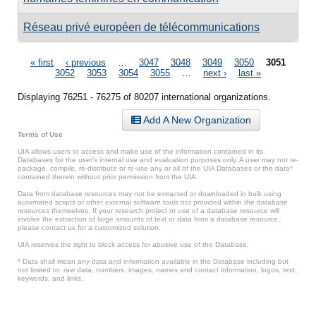
Réseau privé européen de télécommunications
Pages
« first
‹ previous
…
3047
3048
3049
3050
3051
3052
3053
3054
3055
…
next ›
last »
Displaying 76251 - 76275 of 80207 international organizations.
Add A New Organization
Terms of Use
UIA allows users to access and make use of the information contained in its
Databases for the user’s internal use and evaluation purposes only. A user may not re-
package, compile, re-distribute or re-use any or all of the UIA Databases or the data*
contained therein without prior permission from the UIA.
Data from database resources may not be extracted or downloaded in bulk using
automated scripts or other external software tools not provided within the database
resources themselves. If your research project or use of a database resource will
involve the extraction of large amounts of text or data from a database resource,
please contact us for a customized solution.
UIA reserves the right to block access for abusive use of the Database.
* Data shall mean any data and information available in the Database including but
not limited to: raw data, numbers, images, names and contact information, logos, text,
keywords, and links.