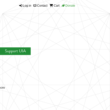
Log in
Contact
Cart
Donate
Support UIA
more