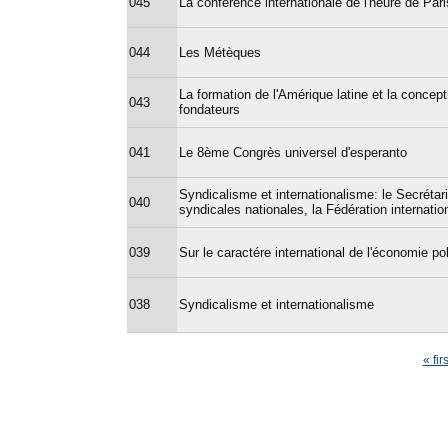
045
La conférence internationale de l'heure de Pari
044
Les Métèques
La formation de l'Amérique latine et la concept
043
fondateurs
041
Le 8ème Congrès universel d'esperanto
Syndicalisme et internationalisme: le Secrétari
040
syndicales nationales, la Fédération internati
039
Sur le caractére international de l'économie p
038
Syndicalisme et internationalisme
Pages
« firs