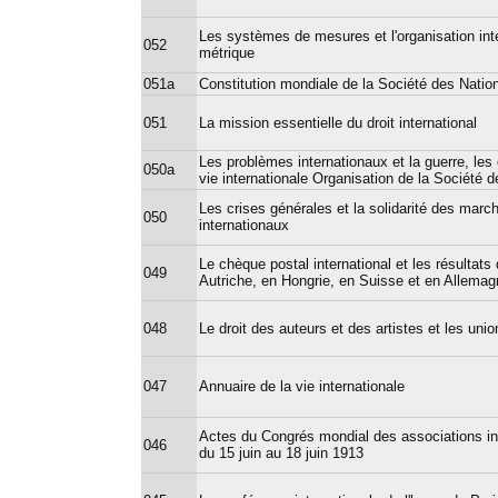
Les systèmes de mesures et l'organisation in
052
métrique
051a
Constitution mondiale de la Société des Natio
051
La mission essentielle du droit international
Les problèmes internationaux et la guerre, les 
050a
vie internationale Organisation de la Société 
Les crises générales et la solidarité des mar
050
internationaux
Le chèque postal international et les résultat
049
Autriche, en Hongrie, en Suisse et en Allema
048
Le droit des auteurs et des artistes et les unio
047
Annuaire de la vie internationale
Actes du Congrés mondial des associations int
046
du 15 juin au 18 juin 1913