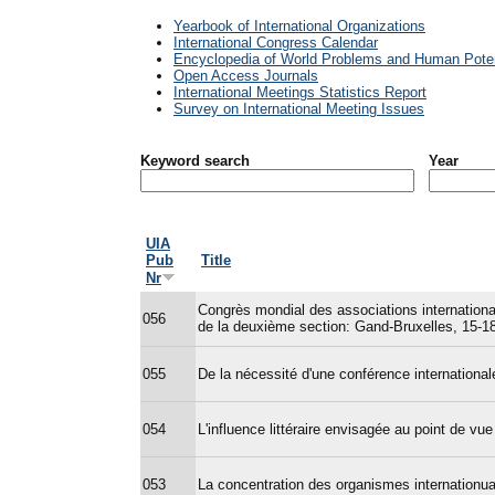
Yearbook of International Organizations
International Congress Calendar
Encyclopedia of World Problems and Human Poten
Open Access Journals
International Meetings Statistics Report
Survey on International Meeting Issues
Keyword search
Year
UIA
Pub
Title
Nr
Congrès mondial des associations internatio
056
de la deuxième section: Gand-Bruxelles, 15-18
055
De la nécessité d'une conférence internationale
054
L'influence littéraire envisagée au point de vue
053
La concentration des organismes internationu