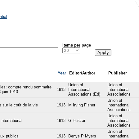
tial
Items per page
Year
Editor/Author
Publisher
Union of
Union of
nales: compte rendu sommaire
1913
International
International
 juin 1913
Associations (Ed)
Associations
Union of
 sur le coût de la vie
1913
M Irving Fisher
International
Associations
Union of
 international
1913
G Huszar
International
Associations
Union of
aux publics
1913
Denys P Myers
International