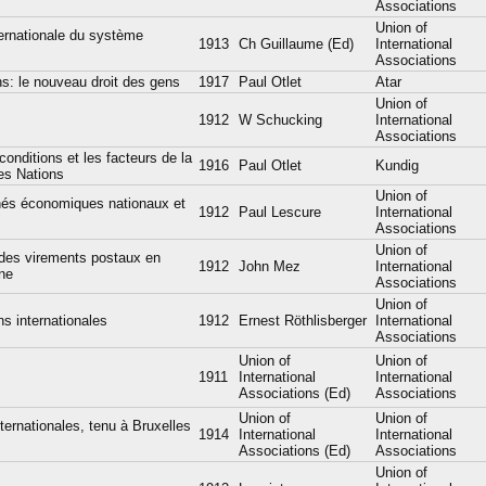
Associations
Union of
ternationale du système
1913
Ch Guillaume (Ed)
International
Associations
ns: le nouveau droit des gens
1917
Paul Otlet
Atar
Union of
1912
W Schucking
International
Associations
conditions et les facteurs de la
1916
Paul Otlet
Kundig
des Nations
Union of
chés économiques nationaux et
1912
Paul Lescure
International
Associations
Union of
s des virements postaux en
1912
John Mez
International
gne
Associations
Union of
ns internationales
1912
Ernest Röthlisberger
International
Associations
Union of
Union of
1911
International
International
Associations (Ed)
Associations
Union of
Union of
ernationales, tenu à Bruxelles
1914
International
International
Associations (Ed)
Associations
Union of