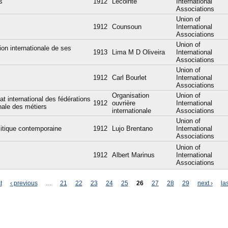
s
1912
Lecointe
International
Associations
Union of
1912
Counsoun
International
Associations
Union of
ion internationale de ses
1913
Lima M D Oliveira
International
Associations
Union of
1912
Carl Bourlet
International
Associations
Organisation
Union of
at international des fédérations
1912
ouvrière
International
onale des métiers
internationale
Associations
Union of
olitique contemporaine
1912
Lujo Brentano
International
Associations
Union of
1912
Albert Marinus
International
Associations
t
‹ previous
…
21
22
23
24
25
26
27
28
29
next ›
la