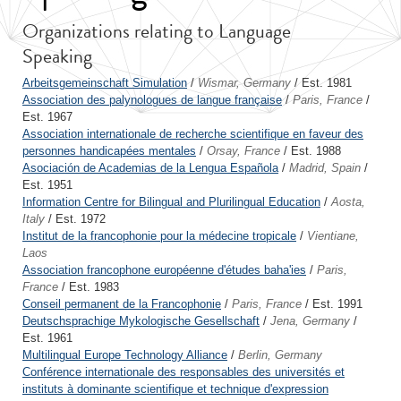
Organizations relating to Language
Speaking
Arbeitsgemeinschaft Simulation
/
Wismar, Germany
/ Est. 1981
Association des palynologues de langue française
/
Paris, France
/
Est. 1967
Association internationale de recherche scientifique en faveur des
personnes handicapées mentales
/
Orsay, France
/ Est. 1988
Asociación de Academias de la Lengua Española
/
Madrid, Spain
/
Est. 1951
Information Centre for Bilingual and Plurilingual Education
/
Aosta,
Italy
/ Est. 1972
Institut de la francophonie pour la médecine tropicale
/
Vientiane,
Laos
Association francophone européenne d'études baha'ies
/
Paris,
France
/ Est. 1983
Conseil permanent de la Francophonie
/
Paris, France
/ Est. 1991
Deutschsprachige Mykologische Gesellschaft
/
Jena, Germany
/
Est. 1961
Multilingual Europe Technology Alliance
/
Berlin, Germany
Conférence internationale des responsables des universités et
instituts à dominante scientifique et technique d'expression