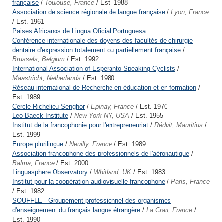
française
/
Toulouse, France
/ Est. 1988
Association de science régionale de langue française
/
Lyon, France
/ Est. 1961
Paises Africanos de Lingua Oficial Portuguesa
Conférence internationale des doyens des facultés de chirurgie
dentaire d'expression totalement ou partiellement française
/
Brussels, Belgium
/ Est. 1992
International Association of Esperanto-Speaking Cyclists
/
Maastricht, Netherlands
/ Est. 1980
Réseau international de Recherche en éducation et en formation
/
Est. 1989
Cercle Richelieu Senghor
/
Epinay, France
/ Est. 1970
Leo Baeck Institute
/
New York NY, USA
/ Est. 1955
Institut de la francophonie pour l'entrepreneuriat
/
Réduit, Mauritius
/
Est. 1999
Europe plurilingue
/
Neuilly, France
/ Est. 1989
Association francophone des professionnels de l'aéronautique
/
Balma, France
/ Est. 2000
Linguasphere Observatory
/
Whitland, UK
/ Est. 1983
Institut pour la coopération audiovisuelle francophone
/
Paris, France
/ Est. 1982
SOUFFLE - Groupement professionnel des organismes
d'enseignement du français langue étrangère
/
La Crau, France
/
Est. 1990