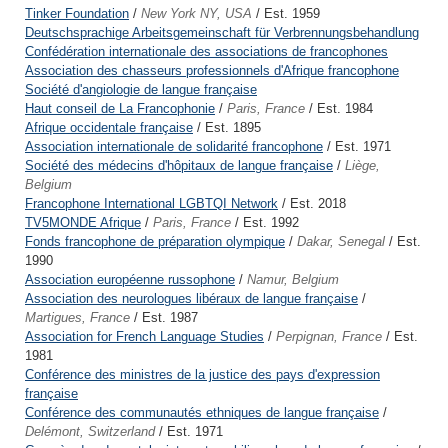
Tinker Foundation
/
New York NY, USA
/ Est. 1959
Deutschsprachige Arbeitsgemeinschaft für Verbrennungsbehandlung
Confédération internationale des associations de francophones
Association des chasseurs professionnels d'Afrique francophone
Société d'angiologie de langue française
Haut conseil de La Francophonie
/
Paris, France
/ Est. 1984
Afrique occidentale française
/ Est. 1895
Association internationale de solidarité francophone
/ Est. 1971
Société des médecins d'hôpitaux de langue française
/
Liège,
Belgium
Francophone International LGBTQI Network
/ Est. 2018
TV5MONDE Afrique
/
Paris, France
/ Est. 1992
Fonds francophone de préparation olympique
/
Dakar, Senegal
/ Est.
1990
Association européenne russophone
/
Namur, Belgium
Association des neurologues libéraux de langue française
/
Martigues, France
/ Est. 1987
Association for French Language Studies
/
Perpignan, France
/ Est.
1981
Conférence des ministres de la justice des pays d'expression
française
Conférence des communautés ethniques de langue française
/
Delémont, Switzerland
/ Est. 1971