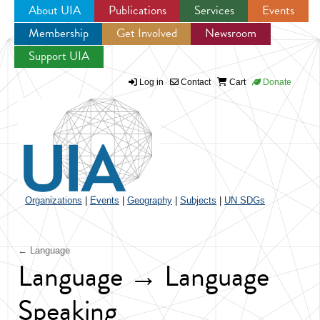
About UIA
Publications
Services
Events
Membership
Get Involved
Newsroom
Jump to navigation
Support UIA
Log in
Contact
Cart
Donate
Organizations
|
Events
|
Geography
|
Subjects
|
UN SDGs
← Language
Language → Language
Speaking