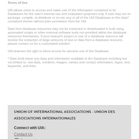
Terms of Use
UIA allows users to access and make use of the information contained in its
Databases for the user’s internal use and evaluation purposes only. A user may not re-
package, compile, re-distribute or re-use any or all of the UIA Databases or the data*
contained therein without prior permission from the UIA.
Data from database resources may not be extracted or downloaded in bulk using
automated scripts or other external software tools not provided within the database
resources themselves. If your research project or use of a database resource will
involve the extraction of large amounts of text or data from a database resource,
please contact us for a customized solution.
UIA reserves the right to block access for abusive use of the Database.
* Data shall mean any data and information available in the Database including but
not limited to: raw data, numbers, images, names and contact information, logos, text,
keywords, and links.
UNION OF INTERNATIONAL ASSOCIATIONS - UNION DES
ASSOCIATIONS INTERNATIONALES
Connect with UIA:
Contact Us