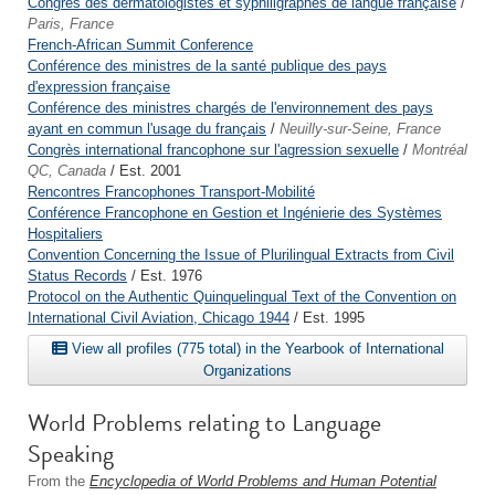
Congrès des dermatologistes et syphiligraphes de langue française
/
Paris, France
French-African Summit Conference
Conférence des ministres de la santé publique des pays
d'expression française
Conférence des ministres chargés de l'environnement des pays
ayant en commun l'usage du français
/
Neuilly-sur-Seine, France
Congrès international francophone sur l'agression sexuelle
/
Montréal
QC, Canada
/ Est. 2001
Rencontres Francophones Transport-Mobilité
Conférence Francophone en Gestion et Ingénierie des Systèmes
Hospitaliers
Convention Concerning the Issue of Plurilingual Extracts from Civil
Status Records
/ Est. 1976
Protocol on the Authentic Quinquelingual Text of the Convention on
International Civil Aviation, Chicago 1944
/ Est. 1995
View all profiles (775 total) in the Yearbook of International
Organizations
World Problems relating to Language
Speaking
From the
Encyclopedia of World Problems and Human Potential