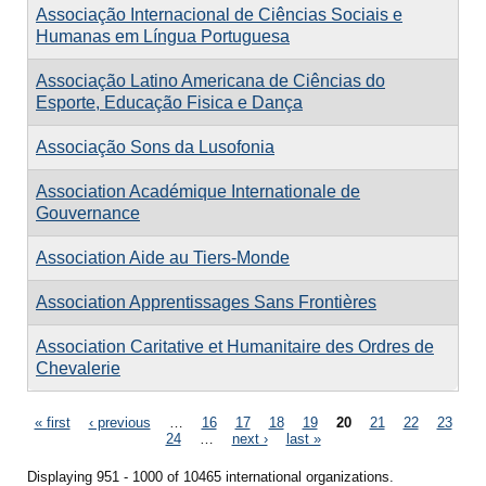
Associação Internacional de Ciências Sociais e
Humanas em Língua Portuguesa
Associação Latino Americana de Ciências do
Esporte, Educação Fisica e Dança
Associação Sons da Lusofonia
Association Académique Internationale de
Gouvernance
Association Aide au Tiers-Monde
Association Apprentissages Sans Frontières
Association Caritative et Humanitaire des Ordres de
Chevalerie
Pages
« first
‹ previous
…
16
17
18
19
20
21
22
23
24
…
next ›
last »
Displaying 951 - 1000 of 10465 international organizations.