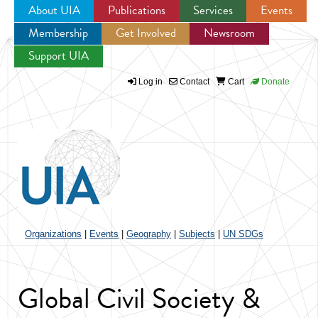
About UIA
Publications
Services
Events
Membership
Get Involved
Newsroom
Jump to navigation
Support UIA
Log in
Contact
Cart
Donate
Organizations
|
Events
|
Geography
|
Subjects
|
UN SDGs
Global Civil Society &