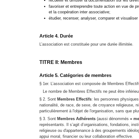
recueillir et diffuser la documentation sur les dive
favoriser et entreprendre toute action en vue de 
et la coopération inter associative;
étudier, recenser, analyser, comparer et visualiser
Article 4. Durée
L’association est constituée pour une durée illimitée.
TITRE II: Membres
Article 5. Catégories de membres
§ 1er. L’association est composée de Membres Effecti
Le nombre de Membres Effectifs ne peut être inférieu
§ 2. Sont
Membres Effectifs
: les personnes physiques 
nationalité, de race, de sexe, de croyance religieuse, 
particulièrement à l'objet de l'organisation, sans que p
§ 3. Sont
Membres Adhérents
(aussi dénommés
« me
représentants. Il s’agit d’organisations, fondations, in
religieuse ou d'appartenance à des groupements idéologiq
appui moral, financier ou leur collaboration effective.