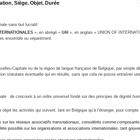
tion, Siège, Objet, Durée
nale sans but lucratif.
NTERNATIONALES
», en abrégé «
UAI
», en anglais « UNION OF INTERNAT
sées ensemble ou séparément.
ruxelles-Capitale ou de la région de langue française de Belgique, par simple d
ion statutaire éventuelle qui en résulte, sans que cela ne puisse entraîner un
onale : de concourir à un ordre universel fondé sur des principes de dignité hum
ur objet les activités qui suivent, tant en Belgique qu’à l’étranger, pour com
des sur les réseaux associatifs transnationaux, considérés comme composante 
mplète possible sur les organisations et associations internationales, tant go