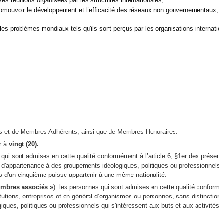
rses réunions organisées par les structures internationales;
promouvoir le développement et l’efficacité des réseaux non gouvernementaux, 
 les problèmes mondiaux tels qu'ils sont perçus par les organisations internati
fs et de Membres Adhérents, ainsi que de Membres Honoraires.
r à
vingt (20).
qui sont admises en cette qualité conformément à l’article 6, §1er des présent
ni d'appartenance à des groupements idéologiques, politiques ou professionnels
lus d'un cinquième puisse appartenir à une même nationalité.
mbres associés »
): les personnes qui sont admises en cette qualité conformé
stitutions, entreprises et en général d’organismes ou personnes, sans distincti
ues, politiques ou professionnels qui s'intéressent aux buts et aux activités d