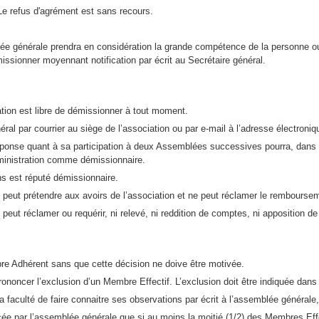
Le refus d'agrément est sans recours.
e générale prendra en considération la grande compétence de la personne 
sionner moyennant notification par écrit au Secrétaire général.
tion est libre de démissionner à tout moment.
al par courrier au siège de l’association ou par e-mail à l’adresse électroniqu
éponse quant à sa participation à deux Assemblées successives pourra, dans u
ministration comme démissionnaire.
s est réputé démissionnaire.
peut prétendre aux avoirs de l’association et ne peut réclamer le rembourseme
ut réclamer ou requérir, ni relevé, ni reddition de comptes, ni apposition de s
bre Adhérent sans que cette décision ne doive être motivée.
ononcer l’exclusion d’un Membre Effectif. L’exclusion doit être indiquée dans
 faculté de faire connaitre ses observations par écrit à l’assemblée générale
cée par l’assemblée générale que si au moins la moitié (1/2) des Membres Eff