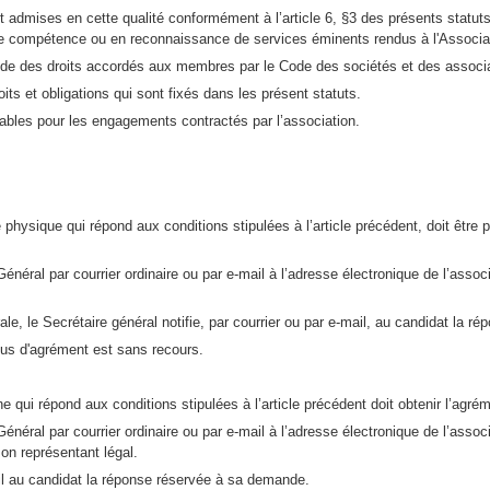
t admises en cette qualité conformément à l’article 6, §3 des présents statuts
nde compétence ou en reconnaissance de services éminents rendus à l'Associa
tude des droits accordés aux membres par le Code des sociétés et des associa
s et obligations qui sont fixés dans les présent statuts.
ables pour les engagements contractés par l’association.
ysique qui répond aux conditions stipulées à l’article précédent, doit être pr
 Général par courrier ordinaire ou par e-mail à l’adresse électronique de l’as
le, le Secrétaire général notifie, par courrier ou par e-mail, au candidat la 
fus d'agrément est sans recours.
i répond aux conditions stipulées à l’article précédent doit obtenir l’agrém
 Général par courrier ordinaire ou par e-mail à l’adresse électronique de l’as
son représentant légal.
mail au candidat la réponse réservée à sa demande.