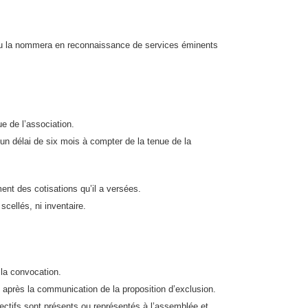
ou la nommera en reconnaissance de services éminents
e de l’association.
n délai de six mois à compter de la tenue de la
nt des cotisations qu’il a versées.
cellés, ni inventaire.
 la convocation.
, après la communication de la proposition d’exclusion.
ectifs sont présents ou représentés à l’assemblée et