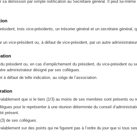
a démission par simple notification au Secrétaire général. Il peut lui-même fa
tion
ésident, trois vice-présidents, un trésorier général et un secrétaire général, 
 un vice-président ou, à défaut de vice-président, par un autre administrateu
ration
n du président ou, en cas d’empêchement du président, du vice-président ou sec
utre administrateur désigné par ses collègues.
t à défaut de telle indication, au siège de l’association.
ration
r valablement que si le tiers (1/3) au moins de ses membres sont présents ou 
ègues pour le représenter à une réunion déterminée du conseil d’administratio
té présent.
 (3) de ses collègues.
 valablement sur des points qui ne figurent pas à l’ordre du jour que si tous 