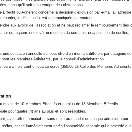
imées, sans qu’il soit tenu compte des abstentions.
ffectif ou Adhérent concerné la décision d’exclusion par e-mail à l’adresse é
courrier, la décision lui est communiquée par courrier.
endre aux avoirs de l’association et ne peut réclamer le remboursement des co
er ou requérir, ni relevé, ni reddition de comptes, ni apposition de scellés, n
une cotisation annuelle qui peut être d’un montant différent par catégorie d
 pour les Membres Adhérents, par le conseil d’administration.
érieure à trois cent cinquante euros (350,00 €). Celle des Membres Adhérents 
ration
au moins de 10 Membres Effectifs et au plus de 18 Membres Effectifs.
le pour quatre (4) ans au plus et sont rééligibles.
nt, avec effet immédiat et sans motif au mandat de chaque administrateur.
 réélus, cesse immédiatement après l’assemblée générale qui a procédé à la 