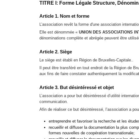
TITRE I: Forme Légale Structure, Dénomina
Article 1. Nom et forme
L’association revêt la forme d'une association internatio
Elle est dénommée «
UNION DES ASSOCIATIONS I
dénominations complète et abrégée peuvent être utili
Article 2. Siège
Le siège est établi en Région de Bruxelles-Capitale..
Il peut être transféré en tout endroit de la Région de B
aux fins de faire constater authentiquement la modificat
Article 3. But désintéressé et objet
L’association a pour but désintéressé d’utilité internati
communication.
Afin de réaliser ce but désintéressé, l’association a po
entreprendre et favoriser la recherche et les étu
recueillir et diffuser la documentation la plus co
formes nouvelles de coopération transnationale;