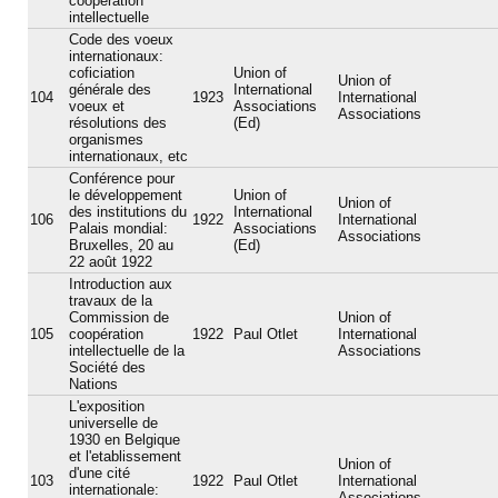
coopération
intellectuelle
Code des voeux
internationaux:
coficiation
Union of
Union of
générale des
International
104
1923
International
voeux et
Associations
Associations
résolutions des
(Ed)
organismes
internationaux, etc
Conférence pour
le développement
Union of
Union of
des institutions du
International
106
1922
International
Palais mondial:
Associations
Associations
Bruxelles, 20 au
(Ed)
22 août 1922
Introduction aux
travaux de la
Commission de
Union of
105
coopération
1922
Paul Otlet
International
intellectuelle de la
Associations
Société des
Nations
L'exposition
universelle de
1930 en Belgique
et l'etablissement
Union of
d'une cité
103
1922
Paul Otlet
International
internationale:
Associations