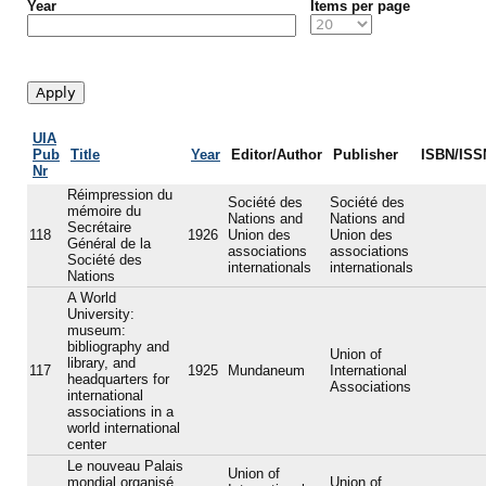
Year
Items per page
UIA
Pub
Title
Year
Editor/Author
Publisher
ISBN/ISS
Nr
Réimpression du
Société des
Société des
mémoire du
Nations and
Nations and
Secrétaire
118
1926
Union des
Union des
Général de la
associations
associations
Société des
internationals
internationals
Nations
A World
University:
museum:
bibliography and
Union of
library, and
117
1925
Mundaneum
International
headquarters for
Associations
international
associations in a
world international
center
Le nouveau Palais
Union of
mondial organisé
Union of