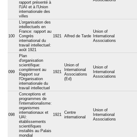
rapport présenté à
l'UAI et à l'Union
internationale des
villes
L'organisation des
intellectuels en
France: rapport au
Union of
100
Congrès
1921
Alfred de Tarde
International
international du
Associations
travail intellectuel:
août 1921
Plan
d'organisation
scientifique:
Union of
Union of
complément au
International
099
1921
International
Rapport sur
Associations
Associations
l'Organisation
(Ed)
internationale du
travail intellectuel
Conceptions et
programmes de
l'internationalisme:
organismes
Union of
internationaux et
Centre
098
1921
International
UAI:
international
Associations
établissements
scientifiques
installés au Palais
mondial