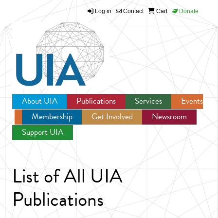
Log in
Contact
Cart
Donate
Jump to navigation
About UIA
Publications
Services
Events
Membership
Get Involved
Newsroom
Support UIA
List of All UIA
Publications