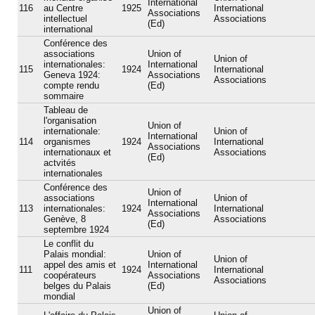
International
116
au Centre
1925
International
Associations
intellectuel
Associations
(Ed)
international
Conférence des
associations
Union of
Union of
internationales:
International
115
1924
International
Geneva 1924:
Associations
Associations
compte rendu
(Ed)
sommaire
Tableau de
l'organisation
Union of
internationale:
Union of
International
114
organismes
1924
International
Associations
internationaux et
Associations
(Ed)
actvités
internationales
Conférence des
Union of
associations
Union of
International
113
internationales:
1924
International
Associations
Genève, 8
Associations
(Ed)
septembre 1924
Le conflit du
Palais mondial:
Union of
Union of
appel des amis et
International
111
1924
International
coopérateurs
Associations
Associations
belges du Palais
(Ed)
mondial
Union of