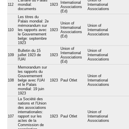
L'affaire du Palais
Union of
International
112
mondial:
1923
International
Associations
documents
Associations
(Ed)
Les titres du
Palais mondial: 2e
Union of
mémorandum sur
Union of
International
110
les rapports avec
1923
International
Associations
le Gouvernement
Associations
(Ed)
belge: septembre
1923
Union of
Bulletin du 15
Union of
International
109
juillet 1923 de
1923
International
Associations
l'UAI
Associations
(Ed)
Memorandum sur
les rapports du
Gouvernement
Union of
108
belge avec l'UAI
1923
Paul Otlet
International
et le Palais
Associations
mondial: 19 juin
1923
La Société des
nations et l'Union
des associations
internationales:
Union of
107
rapport sur les
1923
Paul Otlet
International
actes de la
Associations
Commission de