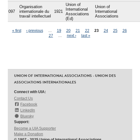
Union of
Organisation
Union of
International
097
internationale du
1921
International
Associations
travail intellectuel
Associations
(Ed)
Pages
« first
‹ previous
…
19
20
21
22
23
24
25
26
27
…
next ›
last »
UNION OF INTERNATIONAL ASSOCIATIONS - UNION DES
ASSOCIATIONS INTERNATIONALES
Connect with UIA:
Contact Us
Facebook
LinkedIn
Bluesky
Support:
Become a UIA Supporter
Make a Donation
© 1907 - 2025 Union of International Associations