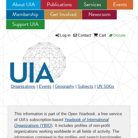
About UIA
Publications
Services
Events
Membership
Get Involved
Newsroom
Jump to navigation
Support UIA
Log in
Contact
Cart
Donate
Organizations
|
Events
|
Geography
|
Subjects
|
UN SDGs
This information is part of the
Open Yearbook
, a free service
of UIA's subscription-based
Yearbook of International
Organizations
(YBIO)
. It includes profiles of non-profit
organizations working worldwide in all fields of activity. The
information contained in the profiles and search functionality