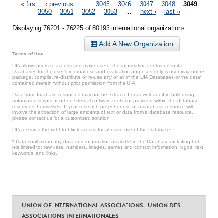
Pages
« first
‹ previous
…
3045
3046
3047
3048
3049
3050
3051
3052
3053
…
next ›
last »
Displaying 76201 - 76225 of 80193 international organizations.
Add A New Organization
Terms of Use
UIA allows users to access and make use of the information contained in its
Databases for the user’s internal use and evaluation purposes only. A user may not re-
package, compile, re-distribute or re-use any or all of the UIA Databases or the data*
contained therein without prior permission from the UIA.
Data from database resources may not be extracted or downloaded in bulk using
automated scripts or other external software tools not provided within the database
resources themselves. If your research project or use of a database resource will
involve the extraction of large amounts of text or data from a database resource,
please contact us for a customized solution.
UIA reserves the right to block access for abusive use of the Database.
* Data shall mean any data and information available in the Database including but
not limited to: raw data, numbers, images, names and contact information, logos, text,
keywords, and links.
UNION OF INTERNATIONAL ASSOCIATIONS - UNION DES
ASSOCIATIONS INTERNATIONALES