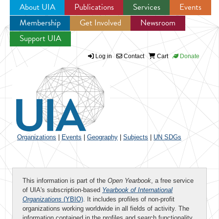
About UIA
Publications
Services
Events
Membership
Get Involved
Newsroom
Jump to navigation
Support UIA
Log in
Contact
Cart
Donate
Organizations
|
Events
|
Geography
|
Subjects
|
UN SDGs
This information is part of the
Open Yearbook
, a free service
of UIA's subscription-based
Yearbook of International
Organizations
(YBIO)
. It includes profiles of non-profit
organizations working worldwide in all fields of activity. The
information contained in the profiles and search functionality