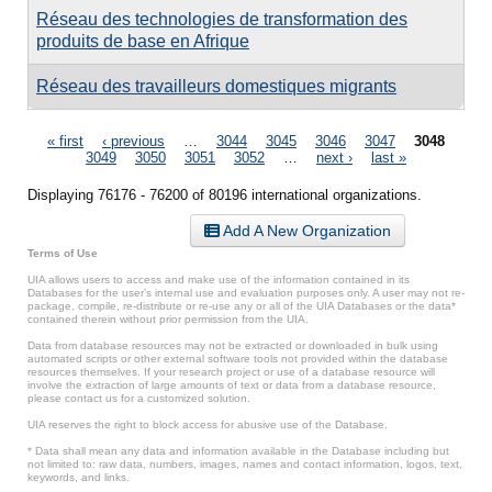
Réseau des technologies de transformation des
produits de base en Afrique
Réseau des travailleurs domestiques migrants
Pages
« first
‹ previous
…
3044
3045
3046
3047
3048
3049
3050
3051
3052
…
next ›
last »
Displaying 76176 - 76200 of 80196 international organizations.
Add A New Organization
Terms of Use
UIA allows users to access and make use of the information contained in its
Databases for the user’s internal use and evaluation purposes only. A user may not re-
package, compile, re-distribute or re-use any or all of the UIA Databases or the data*
contained therein without prior permission from the UIA.
Data from database resources may not be extracted or downloaded in bulk using
automated scripts or other external software tools not provided within the database
resources themselves. If your research project or use of a database resource will
involve the extraction of large amounts of text or data from a database resource,
please contact us for a customized solution.
UIA reserves the right to block access for abusive use of the Database.
* Data shall mean any data and information available in the Database including but
not limited to: raw data, numbers, images, names and contact information, logos, text,
keywords, and links.