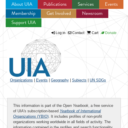
About UIA
Publications
Services
Events
Membership
Get Involved
Newsroom
Jump to navigation
Support UIA
Log in
Contact
Cart
Donate
Organizations
|
Events
|
Geography
|
Subjects
|
UN SDGs
This information is part of the
Open Yearbook
, a free service
of UIA's subscription-based
Yearbook of International
Organizations
(YBIO)
. It includes profiles of non-profit
organizations working worldwide in all fields of activity. The
information contained in the profiles and search functionality