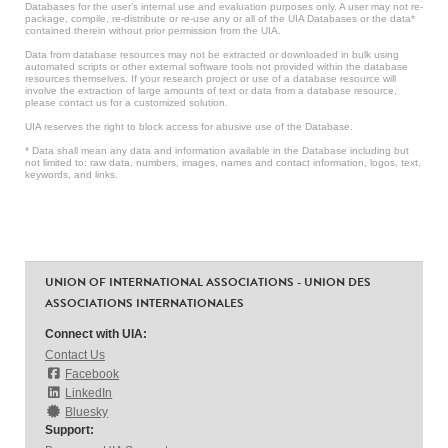
Databases for the user’s internal use and evaluation purposes only. A user may not re-
package, compile, re-distribute or re-use any or all of the UIA Databases or the data*
contained therein without prior permission from the UIA.
Data from database resources may not be extracted or downloaded in bulk using
automated scripts or other external software tools not provided within the database
resources themselves. If your research project or use of a database resource will
involve the extraction of large amounts of text or data from a database resource,
please contact us for a customized solution.
UIA reserves the right to block access for abusive use of the Database.
* Data shall mean any data and information available in the Database including but
not limited to: raw data, numbers, images, names and contact information, logos, text,
keywords, and links.
UNION OF INTERNATIONAL ASSOCIATIONS - UNION DES
ASSOCIATIONS INTERNATIONALES
Connect with UIA:
Contact Us
Facebook
LinkedIn
Bluesky
Support: