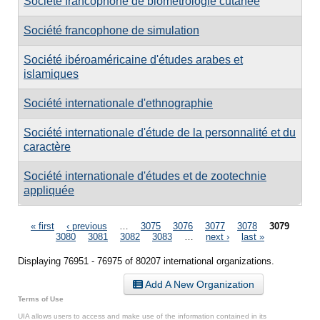
Société francophone de biométrologie cutanée
Société francophone de simulation
Société ibéroaméricaine d'études arabes et
islamiques
Société internationale d'ethnographie
Société internationale d'étude de la personnalité et du
caractère
Société internationale d'études et de zootechnie
appliquée
Pages
« first
‹ previous
…
3075
3076
3077
3078
3079
3080
3081
3082
3083
…
next ›
last »
Displaying 76951 - 76975 of 80207 international organizations.
Add A New Organization
Terms of Use
UIA allows users to access and make use of the information contained in its