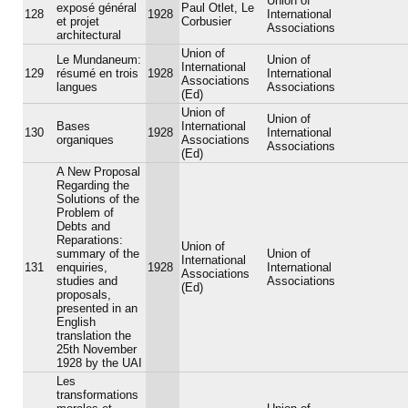
Union of
exposé général
Paul Otlet, Le
128
1928
International
et projet
Corbusier
Associations
architectural
Union of
Le Mundaneum:
Union of
International
129
résumé en trois
1928
International
Associations
langues
Associations
(Ed)
Union of
Union of
Bases
International
130
1928
International
organiques
Associations
Associations
(Ed)
A New Proposal
Regarding the
Solutions of the
Problem of
Debts and
Reparations:
Union of
summary of the
Union of
International
131
enquiries,
1928
International
Associations
studies and
Associations
(Ed)
proposals,
presented in an
English
translation the
25th November
1928 by the UAI
Les
transformations