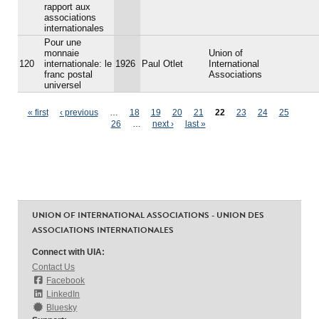
rapport aux
associations
internationales
Pour une
monnaie
Union of
120
internationale: le
1926
Paul Otlet
International
franc postal
Associations
universel
Pages
« first
‹ previous
…
18
19
20
21
22
23
24
25
26
…
next ›
last »
UNION OF INTERNATIONAL ASSOCIATIONS - UNION DES
ASSOCIATIONS INTERNATIONALES
Connect with UIA:
Contact Us
Facebook
LinkedIn
Bluesky