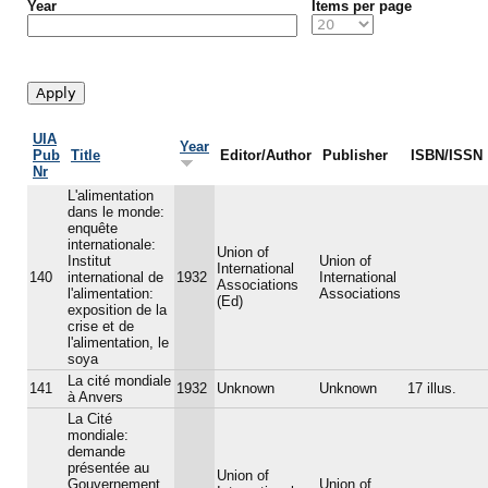
Year
Items per page
UIA
Year
Pub
Title
Editor/Author
Publisher
ISBN/ISSN
Nr
L'alimentation
dans le monde:
enquête
internationale:
Union of
Institut
Union of
International
140
international de
1932
International
Associations
l'alimentation:
Associations
(Ed)
exposition de la
crise et de
l'alimentation, le
soya
La cité mondiale
141
1932
Unknown
Unknown
17 illus.
à Anvers
La Cité
mondiale:
demande
présentée au
Union of
Gouvernement
Union of