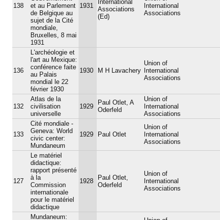
International
138
et au Parlement
1931
International
Associations
de Belgique au
Associations
(Ed)
sujet de la Cité
mondiale,
Bruxelles, 8 mai
1931
L'archéologie et
l'art au Mexique:
Union of
conférence faite
136
1930
M H Lavachery
International
au Palais
Associations
mondial le 22
février 1930
Atlas de la
Union of
Paul Otlet, A
132
civilisation
1929
International
Oderfeld
universelle
Associations
Cité mondiale -
Union of
Geneva: World
133
1929
Paul Otlet
International
civic center:
Associations
Mundaneum
Le matériel
didactique:
rapport présenté
Union of
à la
Paul Otlet,
127
1928
International
Commission
Oderfeld
Associations
internationale
pour le matériel
didactique
Mundaneum: