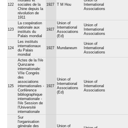
morales et
Union of
122
sociales de la
1927
T M Hou
International
Chine depuis la
Associations
révolution de
1911
La coopération
Union of
Union of
nationale aux
International
123
1927
International
instituts du
Associations
Associations
Palais mondial
(Ed)
Les instituts
Union of
internationaux
124
1927
Mundaneum
International
du Palais
Associations
mondial
Actes de la IVe
Quinzaine
internationale:
VIIe Congrès
des
Union of
associations
Union of
International
125
internationales -
1927
International
Associations
Conférence
Associations
(Ed)
bibliographique
internationale -
IVe Session de
l'Université
internationale
Sur
l'organisation
générale des
Union of
Union of