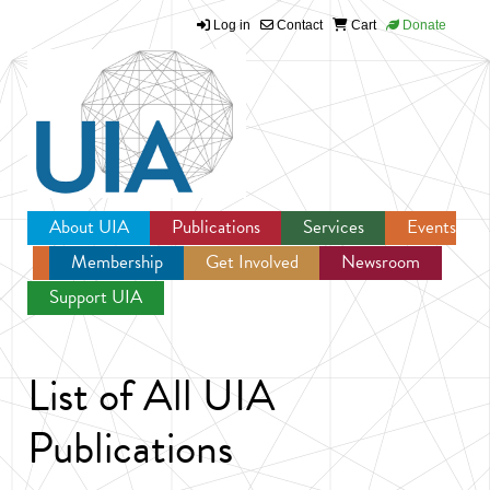
Log in
Contact
Cart
Donate
Jump to navigation
About UIA
Publications
Services
Events
Membership
Get Involved
Newsroom
Support UIA
List of All UIA
Publications