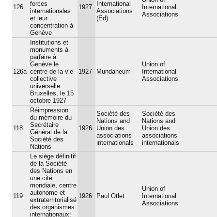
forces
International
126
1927
International
internationales
Associations
Associations
et leur
(Ed)
concentration à
Genève
Institutions et
monuments à
parfaire à
Genève le
Union of
126a
centre de la vie
1927
Mundaneum
International
collective
Associations
universelle:
Bruxelles, le 15
octobre 1927
Réimpression
Société des
Société des
du mémoire du
Nations and
Nations and
Secrétaire
118
1926
Union des
Union des
Général de la
associations
associations
Société des
internationals
internationals
Nations
Le siège définitif
de la Société
des Nations en
une cité
mondiale, centre
Union of
autonome et
119
1926
Paul Otlet
International
extraterritorialisé
Associations
des organismes
internationaux: