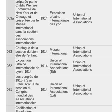
préparée par le
Child's Welfare
Committee de
New York et de
Exposition
Union of
Chicago et
urbaine
083a
1914
International
présentée par le
internationale
Associations
Musée
de Lyon
international
dans la section
des
associations
internationales
Catalogue de la
Union of
Musée
083
section du bien-
1914
International
international
être de l'enfant
Associations
Exposition
Union of
Union of
urbaine
International
082
1914
International
internationale de
Associations
Associations
Lyon, 1914
(Ed)
Les congrès de
1915 à San
Francisco: la 3e
Union of
Union of
session du
International
081
1914
International
Congrès
Associations
Associations
mondial des
(Ed)
Associations
internationales
Codification of
Resolutions