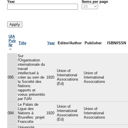
Year
Items per page
UIA
Pub
Title
Year
Editor/Author
Publisher
ISBN/ISSN
Nr
Sur
l'Organisation
internationale du
travail
Union of
intellectuel à
Union of
International
095
créer au sein de
1920
International
Associations
la Société des
Associations
(Ed)
Nations:
rapports et
voeux présentés
par l'UAI
Le Palais de
Union of
Ligue des
Union of
International
094
Nations à
1920
International
Associations
Bruxelles: projet
Associations
(Ed)
Francotte
Université