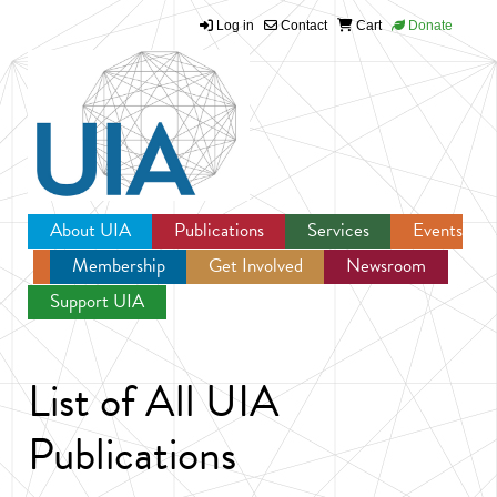
Log in
Contact
Cart
Donate
Jump to navigation
About UIA
Publications
Services
Events
Membership
Get Involved
Newsroom
Support UIA
List of All UIA
Publications