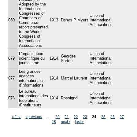
Adopted by the
International
Congresses of
Union of
Chambers of
080
1913
Denys P Myers
International
Commerce:
Associations
report presented
to the World
Congress of
International
Associations
L'organisation
Union of
Georges
079
scientifique du
1914
International
Sarton
journalisme
Associations
Les grandes
Union of
agences
077
1914
Marcel Laurent
International
internationales
Associations
d'informations
Le bureau
Union of
international des
076
1914
Rossignol
International
fédérations
Associations
d'instituteurs
Pages
« first
‹ previous
…
20
21
22
23
24
25
26
27
28
next ›
last »