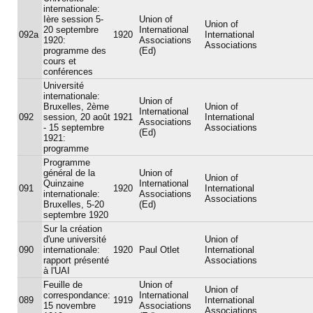
internationale:
Ière session 5-
Union of
Union of
20 septembre
International
092a
1920
International
1920:
Associations
Associations
programme des
(Ed)
cours et
conférences
Université
internationale:
Union of
Bruxelles, 2ème
Union of
International
092
session, 20 août
1921
International
Associations
- 15 septembre
Associations
(Ed)
1921:
programme
Programme
général de la
Union of
Union of
Quinzaine
International
091
1920
International
internationale:
Associations
Associations
Bruxelles, 5-20
(Ed)
septembre 1920
Sur la création
d'une université
Union of
090
internationale:
1920
Paul Otlet
International
rapport présenté
Associations
à l'UAI
Feuille de
Union of
Union of
correspondance:
International
089
1919
International
15 novembre
Associations
Associations