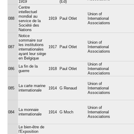
1919
(Ed)
Centre
intellectuel
Union of
mondial au
088
1919
Paul Otlet
International
service de la
Associations
Société des
Nations
Notice
sommaire sur
Union of
les institutions
087
1917
Paul Otlet
International
internationales
Associations
ayant leur siège
en Belgique
Union of
La fin de la
086
1918
Paul Otlet
International
guerre
Associations
Union of
La carte marine
085
1914
G Renaud
International
internationale
Associations
Union of
La monnaie
084
1914
G Moch
International
internationale
Associations
Le bien-être de
l'Exposition