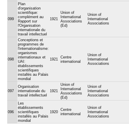
Plan
d'organisation
scientifique:
Union of
Union of
complément au
International
099
1921
International
Rapport sur
Associations
Associations
l'Organisation
(Ed)
internationale du
travail intellectuel
Conceptions et
programmes de
l'internationalisme:
organismes
Union of
internationaux et
Centre
098
1921
International
UAI:
international
Associations
établissements
scientifiques
installés au Palais
mondial
Union of
Organisation
Union of
International
097
internationale du
1921
International
Associations
travail intellectuel
Associations
(Ed)
Les
établissements
Union of
Centre
096
scientifiques
1920
International
international
installés au Palais
Associations
mondial