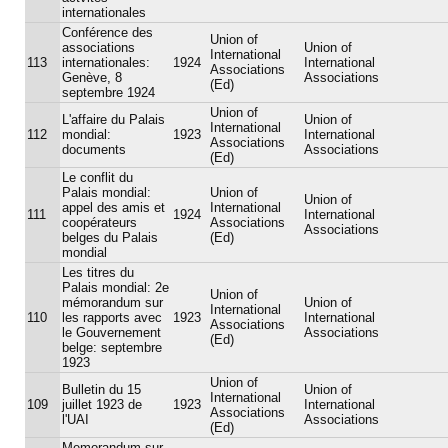
internationales
Conférence des
Union of
associations
Union of
International
113
internationales:
1924
International
Associations
Genève, 8
Associations
(Ed)
septembre 1924
Union of
L'affaire du Palais
Union of
International
112
mondial:
1923
International
Associations
documents
Associations
(Ed)
Le conflit du
Palais mondial:
Union of
Union of
appel des amis et
International
111
1924
International
coopérateurs
Associations
Associations
belges du Palais
(Ed)
mondial
Les titres du
Palais mondial: 2e
Union of
mémorandum sur
Union of
International
110
les rapports avec
1923
International
Associations
le Gouvernement
Associations
(Ed)
belge: septembre
1923
Union of
Bulletin du 15
Union of
International
109
juillet 1923 de
1923
International
Associations
l'UAI
Associations
(Ed)
Memorandum sur