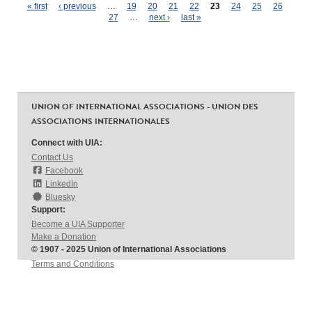
Pages
« first
‹ previous
…
19
20
21
22
23
24
25
26
27
…
next ›
last »
UNION OF INTERNATIONAL ASSOCIATIONS - UNION DES
ASSOCIATIONS INTERNATIONALES
Connect with UIA:
Contact Us
Facebook
LinkedIn
Bluesky
Support:
Become a UIA Supporter
Make a Donation
© 1907 - 2025 Union of International Associations
Terms and Conditions