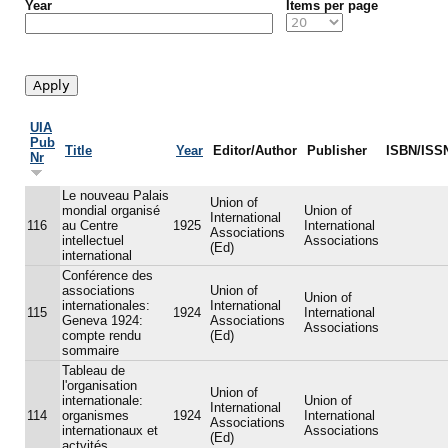
Year
Items per page
UIA
Pub
Title
Year
Editor/Author
Publisher
ISBN/ISS
Nr
Le nouveau Palais
Union of
mondial organisé
Union of
International
116
au Centre
1925
International
Associations
intellectuel
Associations
(Ed)
international
Conférence des
associations
Union of
Union of
internationales:
International
115
1924
International
Geneva 1924:
Associations
Associations
compte rendu
(Ed)
sommaire
Tableau de
l'organisation
Union of
internationale:
Union of
International
114
organismes
1924
International
Associations
internationaux et
Associations
(Ed)
actvités