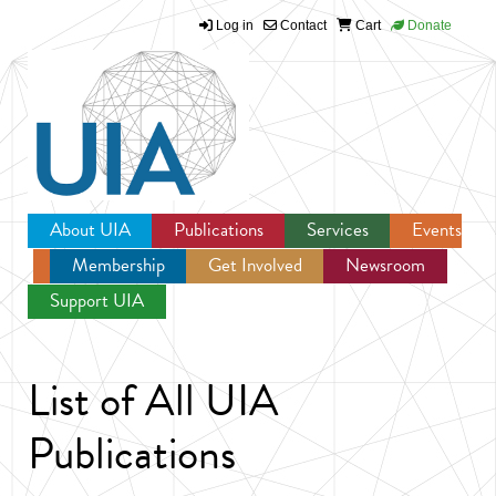
Log in
Contact
Cart
Donate
Jump to navigation
About UIA
Publications
Services
Events
Membership
Get Involved
Newsroom
Support UIA
List of All UIA
Publications