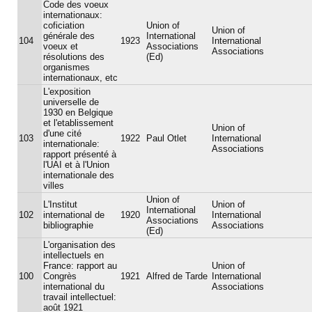
Code des voeux
internationaux:
coficiation
Union of
Union of
générale des
International
104
1923
International
voeux et
Associations
Associations
résolutions des
(Ed)
organismes
internationaux, etc
L'exposition
universelle de
1930 en Belgique
et l'etablissement
Union of
d'une cité
103
1922
Paul Otlet
International
internationale:
Associations
rapport présenté à
l'UAI et à l'Union
internationale des
villes
Union of
L'Institut
Union of
International
102
international de
1920
International
Associations
bibliographie
Associations
(Ed)
L'organisation des
intellectuels en
France: rapport au
Union of
100
Congrès
1921
Alfred de Tarde
International
international du
Associations
travail intellectuel:
août 1921