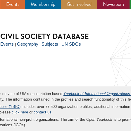
Events
Membership
Get Involved
Newsroom
CIVIL SOCIETY DATABASE
Events
Geography
Subjects
UN SDGs
|
|
|
|
ee service of UIA's subscription-based
Yearbook of International Organizations
ity. The information contained in the profiles and search functionality of this fr
tions
(YBIO)
includes over 77,500 organization profiles, additional information 
 please
click here
or
contact us
.
nternational non-profit organizations. The aim of the
Open Yearbook
is to promo
zations (IGOs).