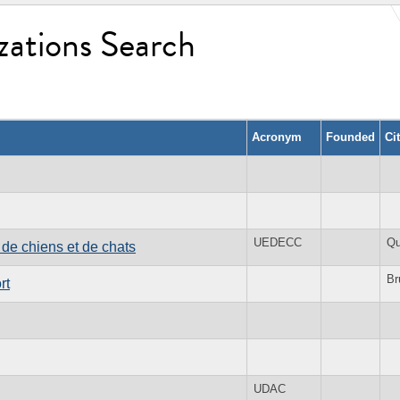
zations Search
Acronym
Founded
Ci
UEDECC
Qu
de chiens et de chats
Br
rt
UDAC