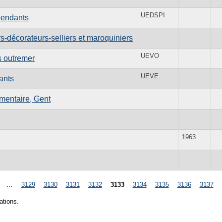
UEDSPI
pendants
-décorateurs-selliers et maroquiniers
UEVO
s outremer
UEVE
ants
mentaire, Gent
1963
…
3129
3130
3131
3132
3133
3134
3135
3136
3137
ations.