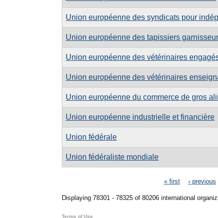
Union européenne des syndicats pour indé
Union européenne des tapissiers garnisseurs
Union européenne des vétérinaires engagé
Union européenne des vétérinaires enseign
Union européenne du commerce de gros ali
Union européenne industrielle et financière
Union fédérale
Union fédéraliste mondiale
Pages
« first
‹ previous
Displaying 78301 - 78325 of 80206 international organiz
Terms of Use