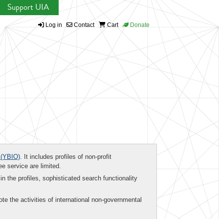
Support UIA
Log in
Contact
Cart
Donate
(YBIO)
. It includes profiles of non-profit
ee service are limited.
in the profiles, sophisticated search functionality
te the activities of international non-governmental