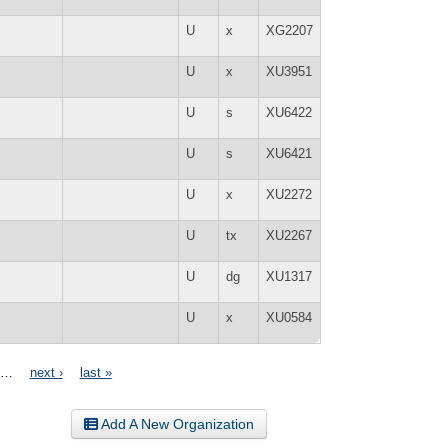
U
x
XG2207
U
x
XU3951
U
s
XU6422
U
s
XU6421
U
x
XU2272
U
tx
XU2267
U
dg
XU1317
U
x
XU0584
…
next ›
last »
Add A New Organization