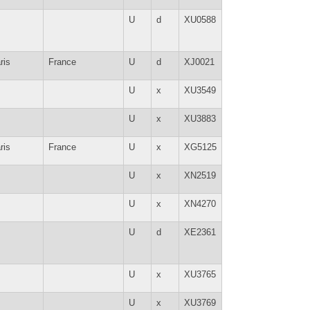
U
d
XU0588
ris
France
U
d
XJ0021
U
x
XU3549
U
x
XU3883
ris
France
U
x
XG5125
U
x
XN2519
U
x
XN4270
U
d
XE2361
U
x
XU3765
U
x
XU3769