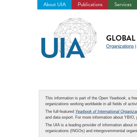
About UIA
Publications
Services
Jump
to
navigation
GLOBAL 
Organizations
This information is part of the
Open Yearbook
, a fr
organizations working worldwide in all fields of activ
The full-featured
Yearbook of International Organiza
and data export. For more information about YBIO,
The UIA is a leading provider of information about i
organizations (INGOs) and intergovernmental organi