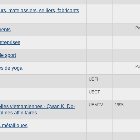
, matelassiers, selliers, fabricants
Pa
rents
treprises
de sport
Pa
es de yoga
UEFI
UEGT
UEMTV
1995
lles vietnamiennes - Qwan Ki Do-
ines affinitaires
 métalliques