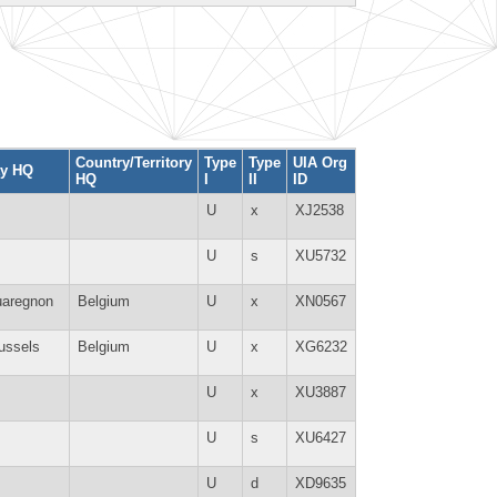
Country/Territory
Type
Type
UIA Org
ty HQ
HQ
I
II
ID
U
x
XJ2538
U
s
XU5732
aregnon
Belgium
U
x
XN0567
ussels
Belgium
U
x
XG6232
U
x
XU3887
U
s
XU6427
U
d
XD9635