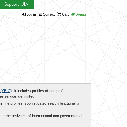
Support UIA
Log in
Contact
Cart
Donate
(YBIO)
. It includes profiles of non-profit
ee service are limited.
in the profiles, sophisticated search functionality
te the activities of international non-governmental