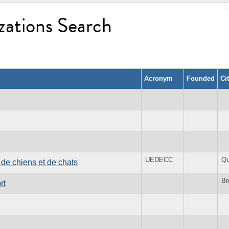
zations Search
Acronym
Founded
Ci
UEDECC
Qu
de chiens et de chats
Br
rt