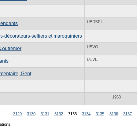
UEDSPI
pendants
-décorateurs-selliers et maroquiniers
UEVO
s outremer
UEVE
ants
mentaire, Gent
1963
…
3129
3130
3131
3132
3133
3134
3135
3136
3137
ations.