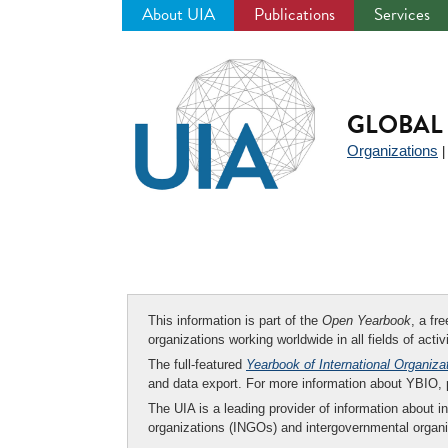
About UIA
Publications
Services
Jump
to
navigation
GLOBAL 
Organizations
This information is part of the
Open Yearbook
, a fr
organizations working worldwide in all fields of activ
The full-featured
Yearbook of International Organiza
and data export. For more information about YBIO,
The UIA is a leading provider of information about i
organizations (INGOs) and intergovernmental organi