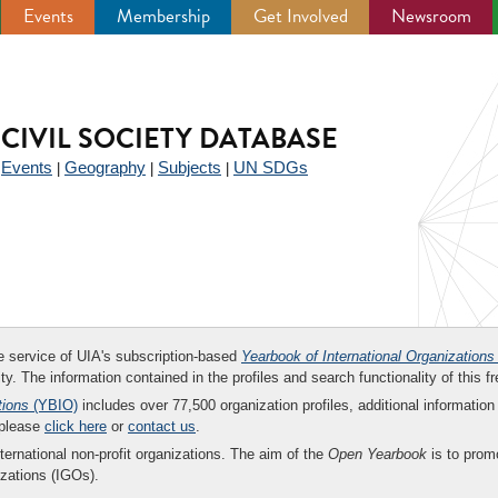
Events
Membership
Get Involved
Newsroom
CIVIL SOCIETY DATABASE
Events
Geography
Subjects
UN SDGs
|
|
|
|
ee service of UIA's subscription-based
Yearbook of International Organizations
ity. The information contained in the profiles and search functionality of this fr
tions
(YBIO)
includes over 77,500 organization profiles, additional information 
 please
click here
or
contact us
.
nternational non-profit organizations. The aim of the
Open Yearbook
is to promo
zations (IGOs).