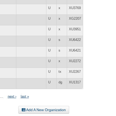
U
x
XU3769
U
x
XG2207
U
x
XU3951
U
s
XU6422
U
s
XU6421
U
x
XU2272
U
tx
XU2267
U
dg
XU1317
…
next ›
last »
Add A New Organization