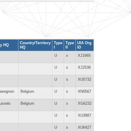
Country/Territory
Type
Type
UIA Org
ty HQ
HQ
I
II
ID
U
x
XJ1665
U
x
XJ2538
U
s
XU5732
aregnon
Belgium
U
x
XN0567
ussels
Belgium
U
x
XG6232
U
x
XU3887
U
s
XU6427