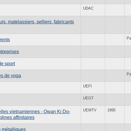
UDAC
, matelassiers, selliers, fabricants
Pa
rents
treprises
de sport
Pa
es de yoga
UEFI
UEGT
UEMTV
1995
lles vietnamiennes - Qwan Ki Do-
ines affinitaires
 métalliques