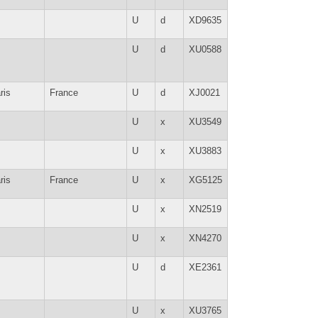
U
d
XD9635
U
d
XU0588
ris
France
U
d
XJ0021
U
x
XU3549
U
x
XU3883
ris
France
U
x
XG5125
U
x
XN2519
U
x
XN4270
U
d
XE2361
U
x
XU3765